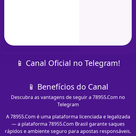
📱 Canal Oficial no Telegram!
📱 Benefícios do Canal
Descubra as vantagens de seguir a 78955.Com no
Telegram
A 78955.Com é uma plataforma licenciada e legalizada
— a plataforma 78955.Com Brasil garante saques
rápidos e ambiente seguro para apostas responsáveis.