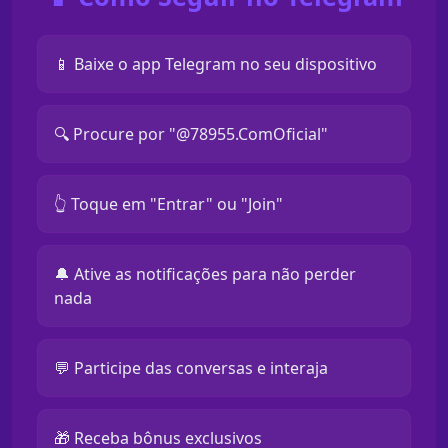
📱 Baixe o app Telegram no seu dispositivo
🔍 Procure por "@78955.ComOficial"
👆 Toque em "Entrar" ou "Join"
🔔 Ative as notificações para não perder
nada
💬 Participe das conversas e interaja
🎁 Receba bônus exclusivos