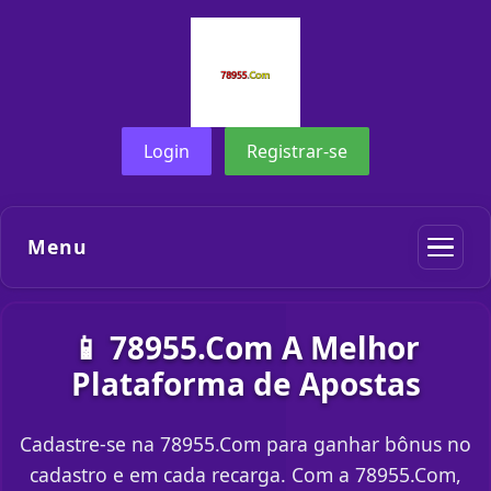
Login
Registrar-se
Menu
📱 78955.Com A Melhor
Plataforma de Apostas
Cadastre-se na 78955.Com para ganhar bônus no
cadastro e em cada recarga. Com a 78955.Com,