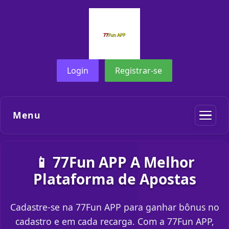
Login
Registrar-se
Menu
📱 77Fun APP A Melhor
Plataforma de Apostas
Cadastre-se na 77Fun APP para ganhar bônus no
cadastro e em cada recarga. Com a 77Fun APP,