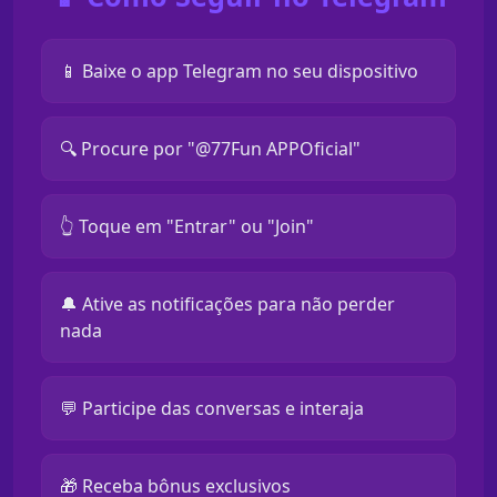
📱 Baixe o app Telegram no seu dispositivo
🔍 Procure por "@77Fun APPOficial"
👆 Toque em "Entrar" ou "Join"
🔔 Ative as notificações para não perder
nada
💬 Participe das conversas e interaja
🎁 Receba bônus exclusivos