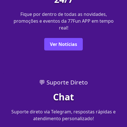
Fique por dentro de todas as novidades,
promoções e eventos da 77Fun APP em tempo
real!
Ver Notícias
💬 Suporte Direto
Chat
Suporte direto via Telegram, respostas rápidas e
atendimento personalizado!