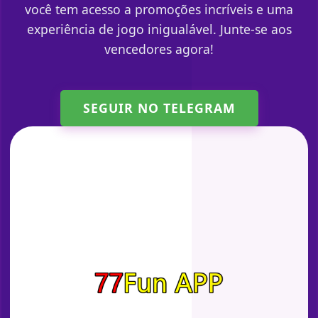
você tem acesso a promoções incríveis e uma
experiência de jogo inigualável. Junte-se aos
vencedores agora!
SEGUIR NO TELEGRAM