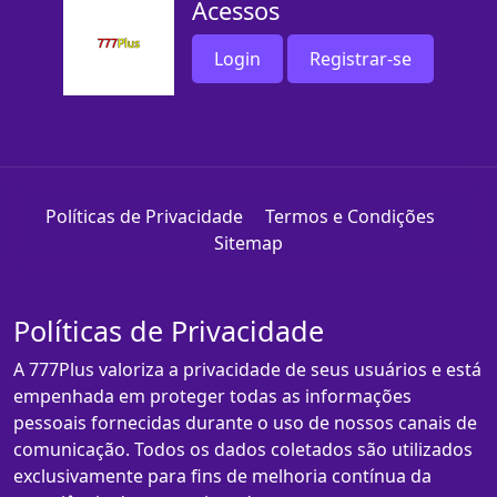
Acessos
Login
Registrar-se
Políticas de Privacidade
Termos e Condições
Sitemap
Políticas de Privacidade
A 777Plus valoriza a privacidade de seus usuários e está
empenhada em proteger todas as informações
pessoais fornecidas durante o uso de nossos canais de
comunicação. Todos os dados coletados são utilizados
exclusivamente para fins de melhoria contínua da