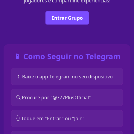
jogadores e compartilhe experiências!
Entrar Grupo
📱 Como Seguir no Telegram
📱 Baixe o app Telegram no seu dispositivo
🔍 Procure por "@777PlusOficial"
👆 Toque em "Entrar" ou "Join"