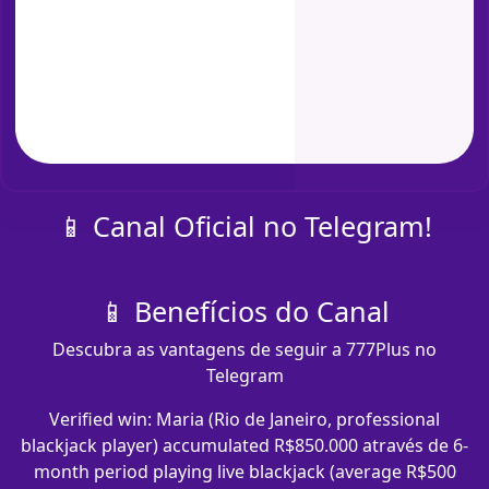
📱 Canal Oficial no Telegram!
📱 Benefícios do Canal
Descubra as vantagens de seguir a 777Plus no
Telegram
Verified win: Maria (Rio de Janeiro, professional
blackjack player) accumulated R$850.000 através de 6-
month period playing live blackjack (average R$500