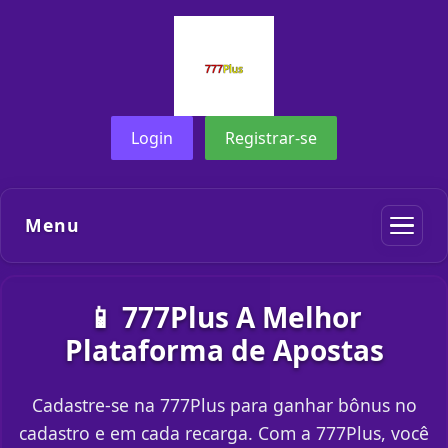
Login
Registrar-se
Menu
📱 777Plus A Melhor
Plataforma de Apostas
Cadastre-se na 777Plus para ganhar bônus no
cadastro e em cada recarga. Com a 777Plus, você