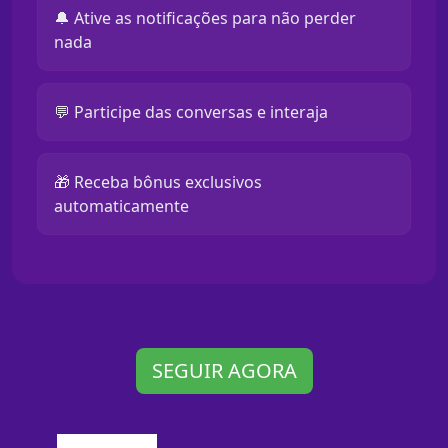
🔔 Ative as notificações para não perder
nada
💬 Participe das conversas e interaja
🎁 Receba bônus exclusivos
automaticamente
SEGUIR AGORA