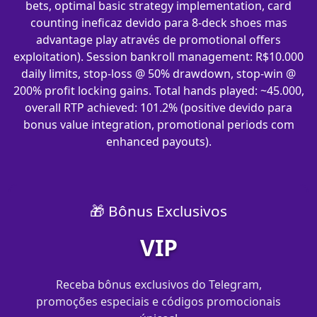
bets, optimal basic strategy implementation, card
counting ineficaz devido para 8-deck shoes mas
advantage play através de promotional offers
exploitation). Session bankroll management: R$10.000
daily limits, stop-loss @ 50% drawdown, stop-win @
200% profit locking gains. Total hands played: ~45.000,
overall RTP achieved: 101.2% (positive devido para
bonus value integration, promotional periods com
enhanced payouts).
🎁 Bônus Exclusivos
VIP
Receba bônus exclusivos do Telegram,
promoções especiais e códigos promocionais