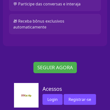
💬 Participe das conversas e interaja
🎁 Receba bônus exclusivos
automaticamente
SEGUIR AGORA
Acessos
Login
Registrar-se