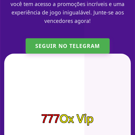
você tem acesso a promoções incríveis e uma
experiência de jogo inigualável. Junte-se aos
vencedores agora!
SEGUIR NO TELEGRAM