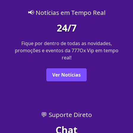
📢 Notícias em Tempo Real
24/7
Fique por dentro de todas as novidades,
promoções e eventos da 777Ox Vip em tempo
real!
Ver Notícias
💬 Suporte Direto
Chat