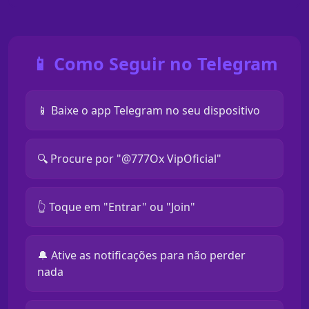
📱 Como Seguir no Telegram
📱 Baixe o app Telegram no seu dispositivo
🔍 Procure por "@777Ox VipOficial"
👆 Toque em "Entrar" ou "Join"
🔔 Ative as notificações para não perder
nada