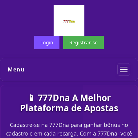
Login
Registrar-se
Menu
📱 777Dna A Melhor
Plataforma de Apostas
Cadastre-se na 777Dna para ganhar bônus no
cadastro e em cada recarga. Com a 777Dna, você