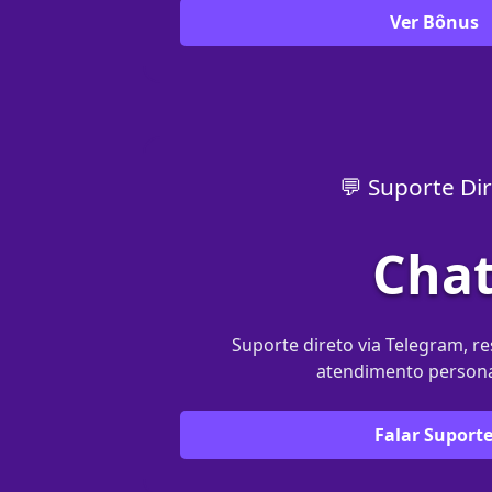
Ver Bônus
💬 Suporte Di
Cha
Suporte direto via Telegram, r
atendimento persona
Falar Suport