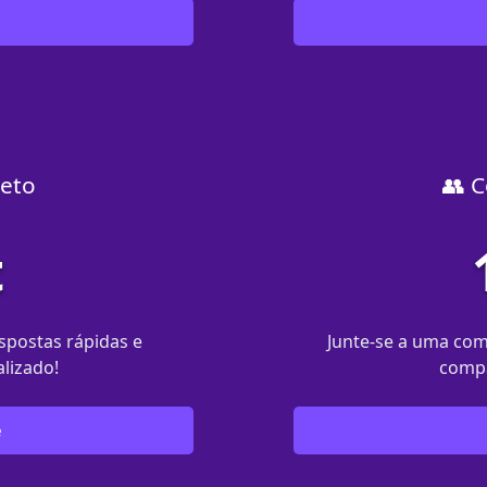
reto
👥 
t
espostas rápidas e
Junte-se a uma com
lizado!
compa
e