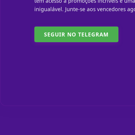
tem acesso a promoções incríveis e uma
inigualável. Junte-se aos vencedores ag
SEGUIR NO TELEGRAM