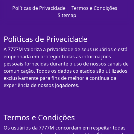
Políticas de Privacidade
Termos e Condições
Sitemap
Políticas de Privacidade
A 7777M valoriza a privacidade de seus usuários e está
empenhada em proteger todas as informações
pessoais fornecidas durante o uso de nossos canais de
comunicação. Todos os dados coletados são utilizados
exclusivamente para fins de melhoria contínua da
experiência de nossos jogadores.
Termos e Condições
Os usuários da 7777M concordam em respeitar todas