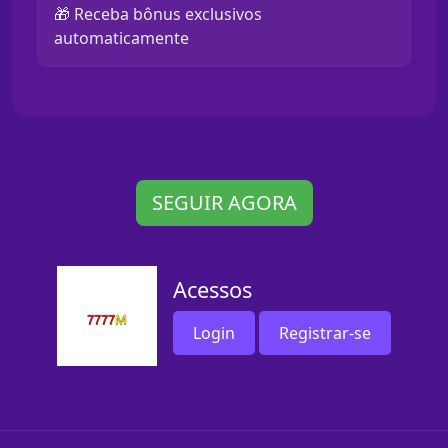
🎁 Receba bônus exclusivos
automaticamente
SEGUIR AGORA
Acessos
Login
Registrar-se