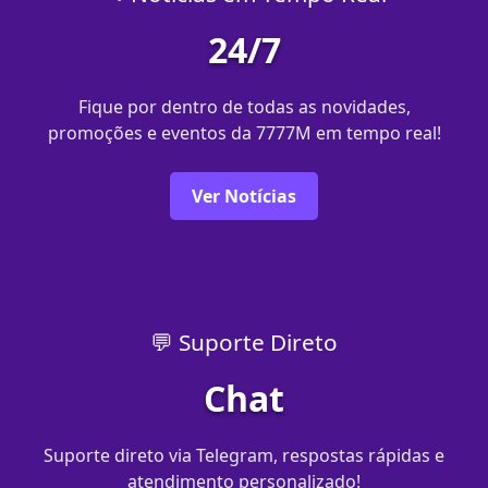
24/7
Fique por dentro de todas as novidades,
promoções e eventos da 7777M em tempo real!
Ver Notícias
💬 Suporte Direto
Chat
Suporte direto via Telegram, respostas rápidas e
atendimento personalizado!