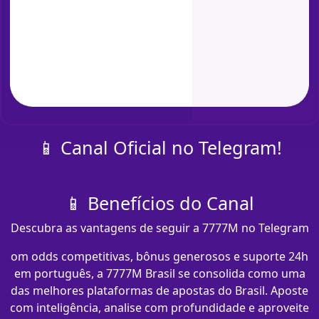
📱 Canal Oficial no Telegram!
📱 Benefícios do Canal
Descubra as vantagens de seguir a 7777M no Telegram
om odds competitivas, bônus generosos e suporte 24h
em português, a 7777M Brasil se consolida como uma
das melhores plataformas de apostas do Brasil. Aposte
com inteligência, analise com profundidade e aproveite