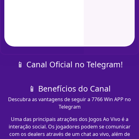
📱 Canal Oficial no Telegram!
📱 Benefícios do Canal
Descubra as vantagens de seguir a 7766 Win APP no
Telegram
Uma das principais atrações dos Jogos Ao Vivo é a
interação social. Os jogadores podem se comunicar
com os dealers através de um chat ao vivo, além de