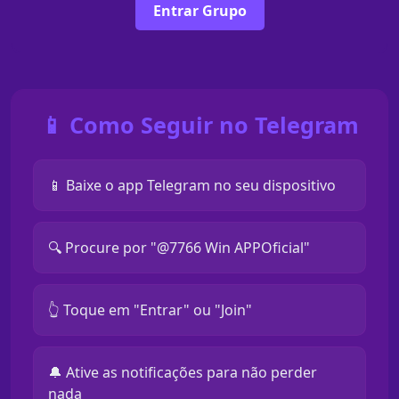
Entrar Grupo
📱 Como Seguir no Telegram
📱 Baixe o app Telegram no seu dispositivo
🔍 Procure por "@7766 Win APPOficial"
👆 Toque em "Entrar" ou "Join"
🔔 Ative as notificações para não perder
nada