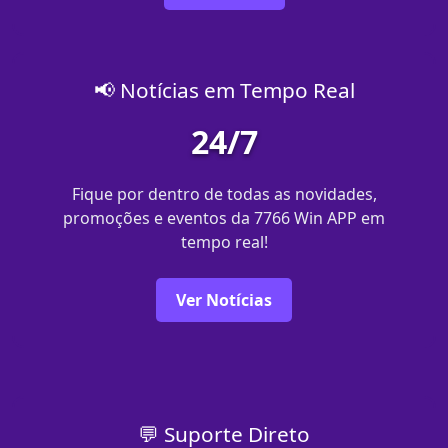
📢 Notícias em Tempo Real
24/7
Fique por dentro de todas as novidades,
promoções e eventos da 7766 Win APP em
tempo real!
Ver Notícias
💬 Suporte Direto