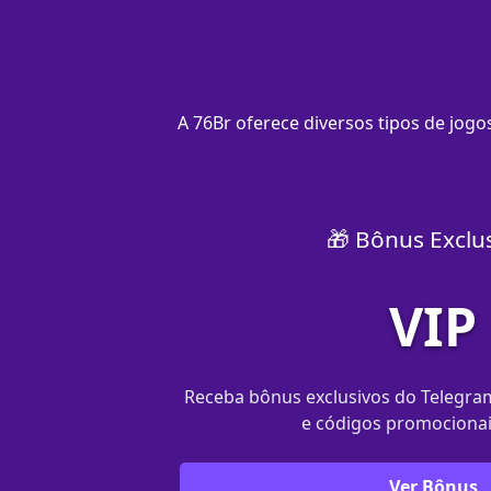
A 76Br oferece diversos tipos de jogo
🎁 Bônus Exclu
VIP
Receba bônus exclusivos do Telegra
e códigos promocionai
Ver Bônus