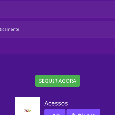
a
aticamente
SEGUIR AGORA
Acessos
Login
Registrar-se