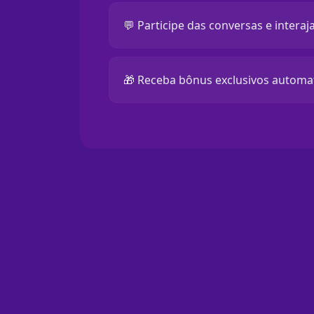
💬 Participe das conversas e interaj
🎁 Receba bônus exclusivos autom