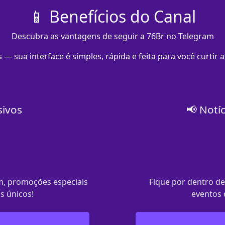
📱 Benefícios do Canal
Descubra as vantagens de seguir a 76Br no Telegram
s — sua interface é simples, rápida e feita para você curt
sivos
📢 Notí
m, promoções especiais
Fique por dentro d
s únicos!
eventos 