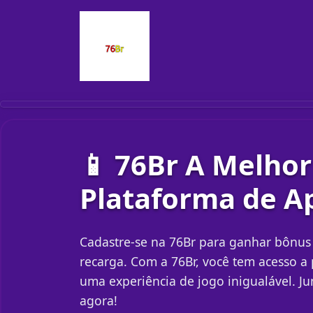
📱 76Br A Melhor
Plataforma de A
Cadastre-se na 76Br para ganhar bônus
recarga. Com a 76Br, você tem acesso a 
uma experiência de jogo inigualável. J
agora!