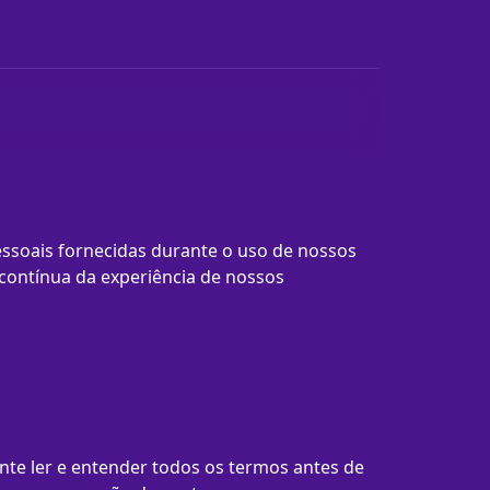
essoais fornecidas durante o uso de nossos
 contínua da experiência de nossos
nte ler e entender todos os termos antes de