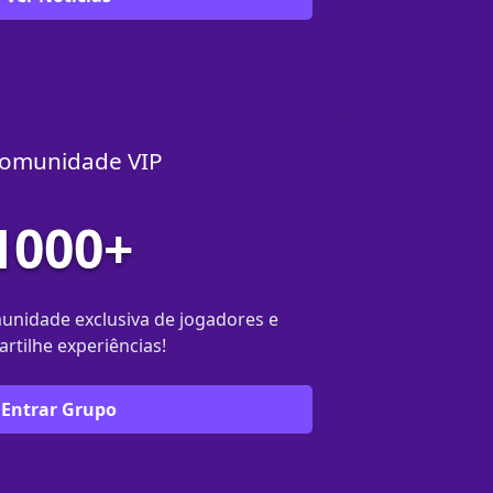
Comunidade VIP
1000+
unidade exclusiva de jogadores e
rtilhe experiências!
Entrar Grupo