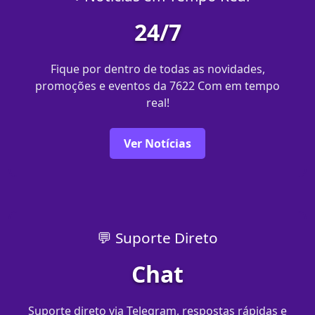
24/7
Fique por dentro de todas as novidades,
promoções e eventos da 7622 Com em tempo
real!
Ver Notícias
💬 Suporte Direto
Chat
Suporte direto via Telegram, respostas rápidas e