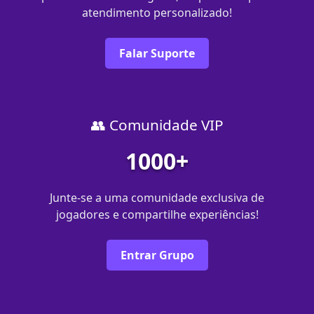
atendimento personalizado!
Falar Suporte
👥 Comunidade VIP
1000+
Junte-se a uma comunidade exclusiva de
jogadores e compartilhe experiências!
Entrar Grupo