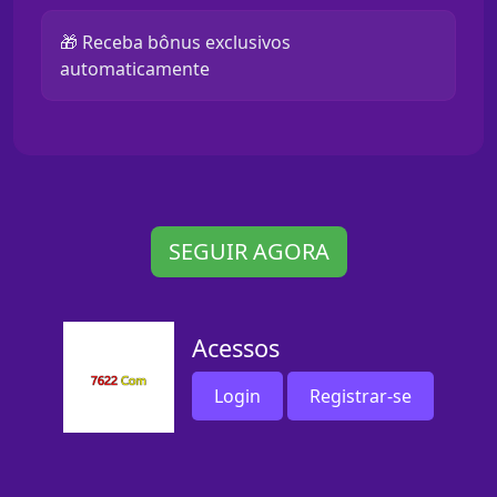
🎁 Receba bônus exclusivos
automaticamente
SEGUIR AGORA
Acessos
Login
Registrar-se