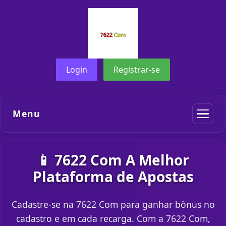
Login
Registrar-se
Menu
📱 7622 Com A Melhor
Plataforma de Apostas
Cadastre-se na 7622 Com para ganhar bônus no
cadastro e em cada recarga. Com a 7622 Com,