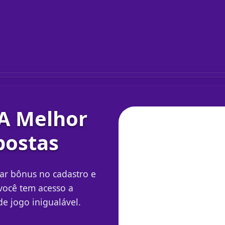
A Melhor
postas
ar bônus no cadastro e
você tem acesso a
e jogo inigualável.