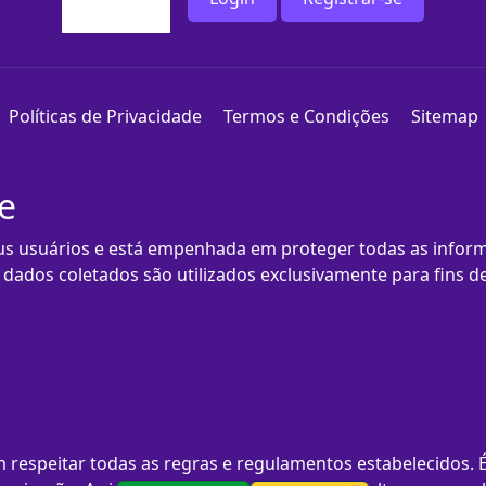
Políticas de Privacidade
Termos e Condições
Sitemap
de
eus usuários e está empenhada em proteger todas as infor
dados coletados são utilizados exclusivamente para fins d
espeitar todas as regras e regulamentos estabelecidos. É