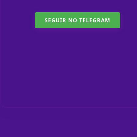
SEGUIR NO TELEGRAM