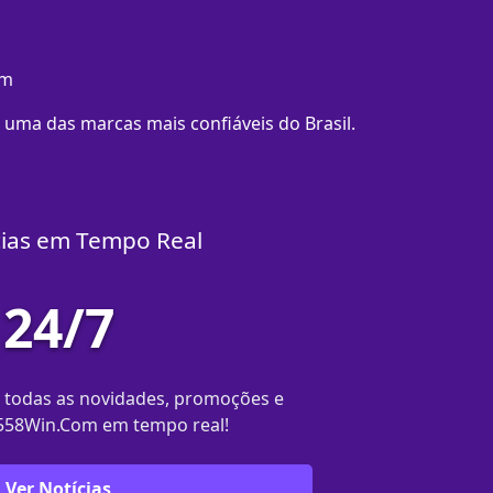
am
uma das marcas mais confiáveis do Brasil.
cias em Tempo Real
24/7
e todas as novidades, promoções e
558Win.Com em tempo real!
Ver Notícias