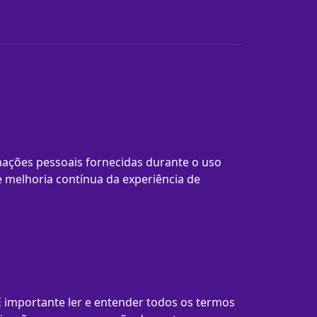
mações pessoais fornecidas durante o uso
e melhoria contínua da experiência de
 importante ler e entender todos os termos