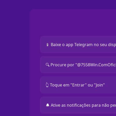
📱 Baixe o app Telegram no seu disp
🔍 Procure por "@7558Win.ComOfici
👆 Toque em "Entrar" ou "Join"
🔔 Ative as notificações para não p