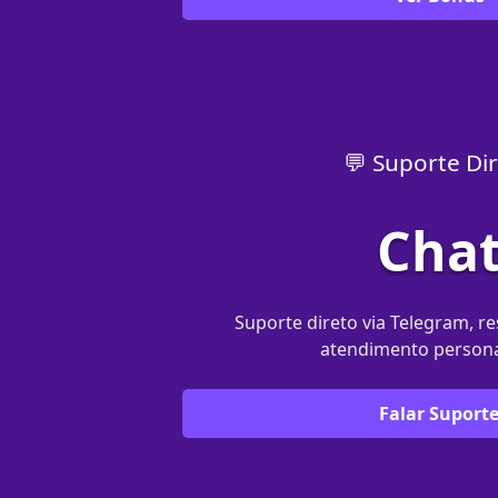
💬 Suporte Di
Cha
Suporte direto via Telegram, r
atendimento persona
Falar Suport