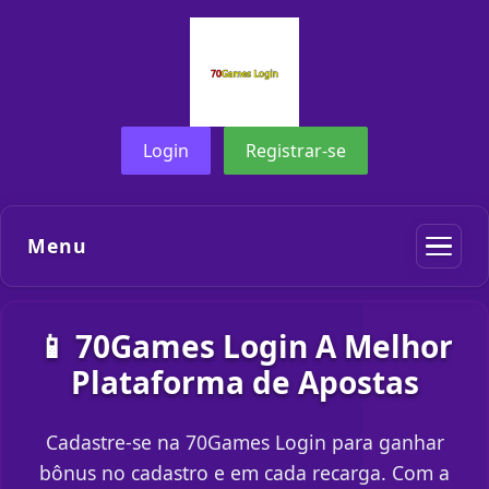
Login
Registrar-se
Menu
📱 70Games Login A Melhor
Plataforma de Apostas
Cadastre-se na 70Games Login para ganhar
bônus no cadastro e em cada recarga. Com a