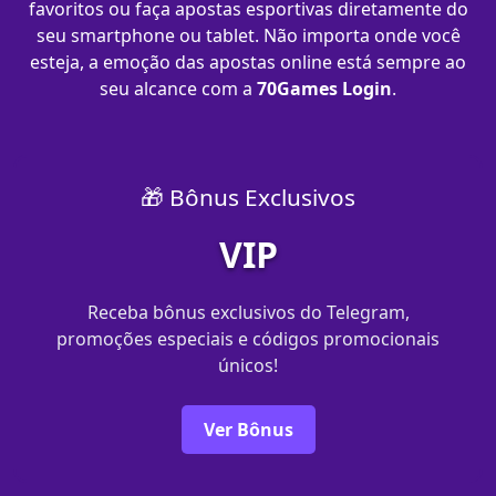
favoritos ou faça apostas esportivas diretamente do
seu smartphone ou tablet. Não importa onde você
esteja, a emoção das apostas online está sempre ao
seu alcance com a
70Games Login
.
🎁 Bônus Exclusivos
VIP
Receba bônus exclusivos do Telegram,
promoções especiais e códigos promocionais
únicos!
Ver Bônus