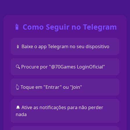
📱 Como Seguir no Telegram
📱 Baixe o app Telegram no seu dispositivo
🔍 Procure por "@70Games LoginOficial"
👆 Toque em "Entrar" ou "Join"
🔔 Ative as notificações para não perder
nada