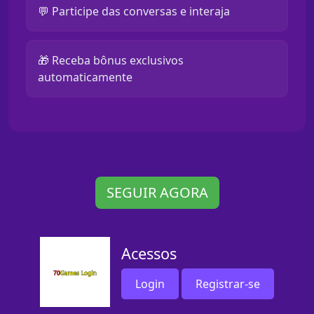
💬 Participe das conversas e interaja
🎁 Receba bônus exclusivos
automaticamente
SEGUIR AGORA
Acessos
Login
Registrar-se