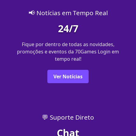
📢 Notícias em Tempo Real
24/7
Fique por dentro de todas as novidades,
promoções e eventos da 70Games Login em
tempo real!
Ver Notícias
💬 Suporte Direto
Chat