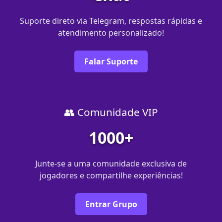
Suporte direto via Telegram, respostas rápidas e
atendimento personalizado!
Falar Suporte
👥 Comunidade VIP
1000+
Junte-se a uma comunidade exclusiva de
jogadores e compartilhe experiências!
Entrar Grupo