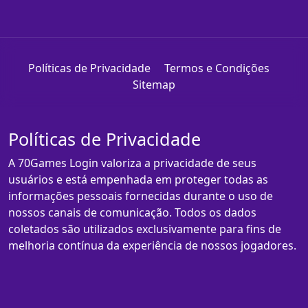
Políticas de Privacidade
Termos e Condições
Sitemap
Políticas de Privacidade
A 70Games Login valoriza a privacidade de seus
usuários e está empenhada em proteger todas as
informações pessoais fornecidas durante o uso de
nossos canais de comunicação. Todos os dados
coletados são utilizados exclusivamente para fins de
melhoria contínua da experiência de nossos jogadores.