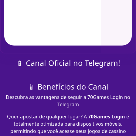
📱 Canal Oficial no Telegram!
📱 Benefícios do Canal
Descubra as vantagens de seguir a 70Games Login no
Telegram
Quer apostar de qualquer lugar? A
70Games Login
é
totalmente otimizada para dispositivos móveis,
permitindo que você acesse seus jogos de cassino