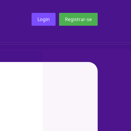
Login
Registrar-se