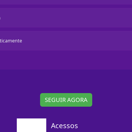
a
aticamente
SEGUIR AGORA
Acessos