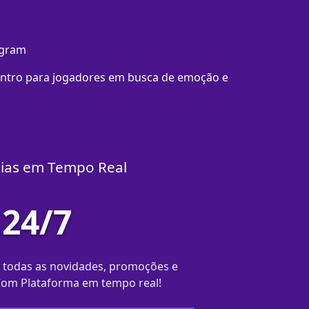
egram
ontro para jogadores em busca de emoção e
cias em Tempo Real
24/7
e todas as novidades, promoções e
Com Plataforma em tempo real!