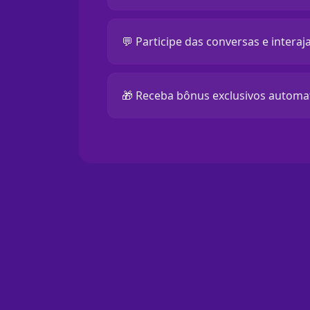
💬 Participe das conversas e interaj
🎁 Receba bônus exclusivos autom