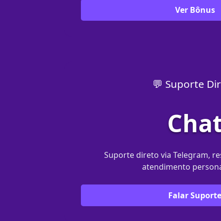
Ver Bônus
💬 Suporte Di
Cha
Suporte direto via Telegram, r
atendimento persona
Falar Suport