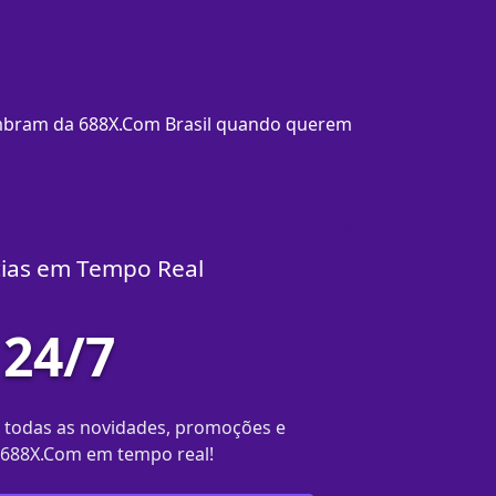
embram da 688X.Com Brasil quando querem
cias em Tempo Real
24/7
e todas as novidades, promoções e
 688X.Com em tempo real!