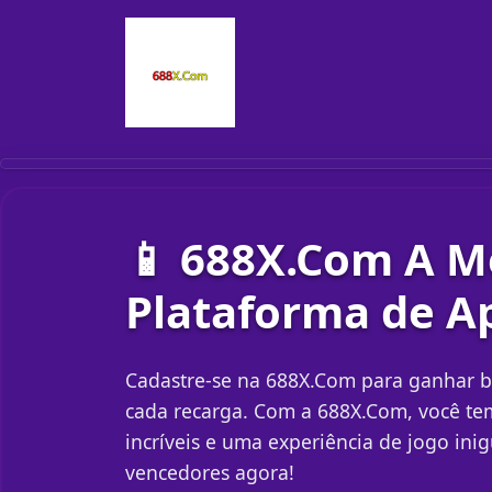
📱 688X.Com A M
Plataforma de A
Cadastre-se na 688X.Com para ganhar 
cada recarga. Com a 688X.Com, você t
incríveis e uma experiência de jogo inig
vencedores agora!