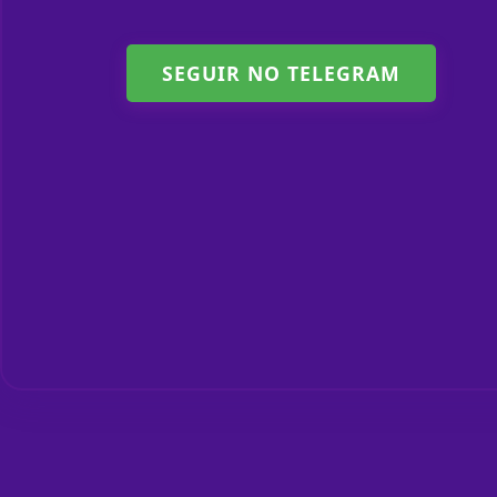
SEGUIR NO TELEGRAM