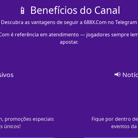
📱 Benefícios do Canal
Descubra as vantagens de seguir a 688X.Com no Telegram
8X.Com é referência em atendimento — jogadores sempre l
apostar.
sivos
📢 Notí
m, promoções especiais
Fique por dentro d
s únicos!
eventos da