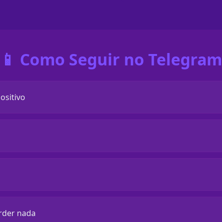
📱 Como Seguir no Telegram
ositivo
erder nada