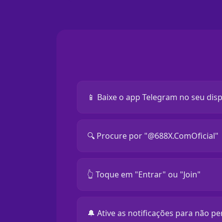
📱 Baixe o app Telegram no seu disp
🔍 Procure por "@688X.ComOficial"
👆 Toque em "Entrar" ou "Join"
🔔 Ative as notificações para não p