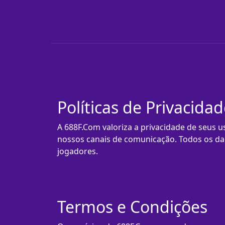
Políticas de Privacida
A 688F.Com valoriza a privacidade de seus 
nossos canais de comunicação. Todos os dad
jogadores.
Termos e Condições