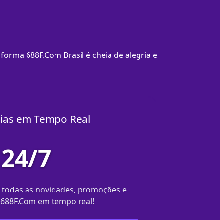
forma 688F.Com Brasil é cheia de alegria e
cias em Tempo Real
24/7
e todas as novidades, promoções e
 688F.Com em tempo real!