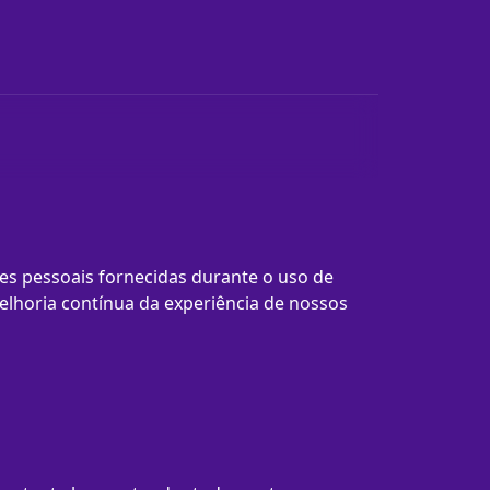
es pessoais fornecidas durante o uso de
elhoria contínua da experiência de nossos