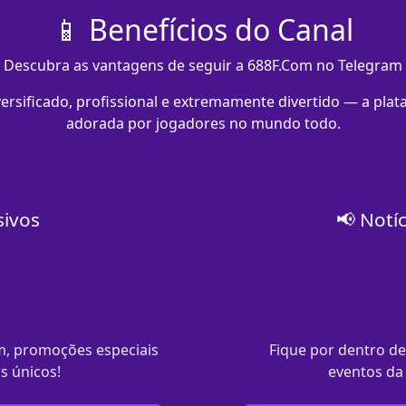
📱 Benefícios do Canal
Descubra as vantagens de seguir a 688F.Com no Telegram
rsificado, profissional e extremamente divertido — a plata
adorada por jogadores no mundo todo.
sivos
📢 Notí
m, promoções especiais
Fique por dentro d
s únicos!
eventos da