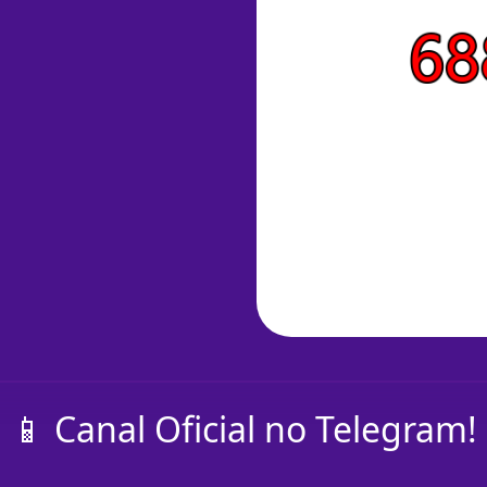
📱 Canal Oficial no Telegram!