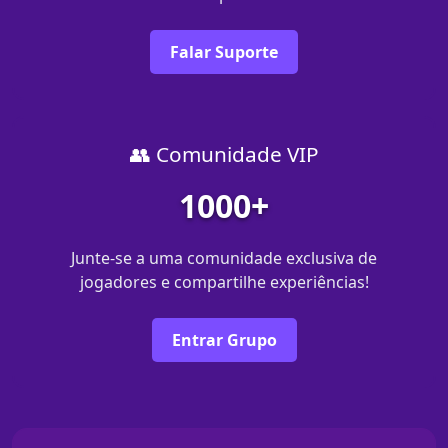
Falar Suporte
👥 Comunidade VIP
1000+
Junte-se a uma comunidade exclusiva de
jogadores e compartilhe experiências!
Entrar Grupo