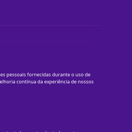
es pessoais fornecidas durante o uso de
elhoria contínua da experiência de nossos