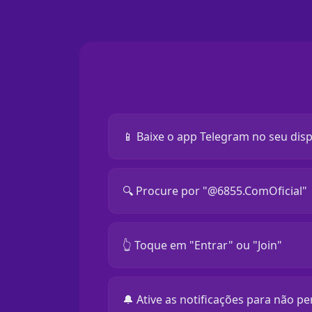
📱 Baixe o app Telegram no seu disp
🔍 Procure por "@6855.ComOficial"
👆 Toque em "Entrar" ou "Join"
🔔 Ative as notificações para não p