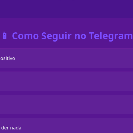
📱 Como Seguir no Telegram
ositivo
erder nada