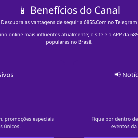
📱 Benefícios do Canal
Descubra as vantagens de seguir a 6855.Com no Telegram
o online mais influentes atualmente; o site e o APP da 685
populares no Brasil.
sivos
📢 Notí
m, promoções especiais
Fique por dentro d
s únicos!
eventos da