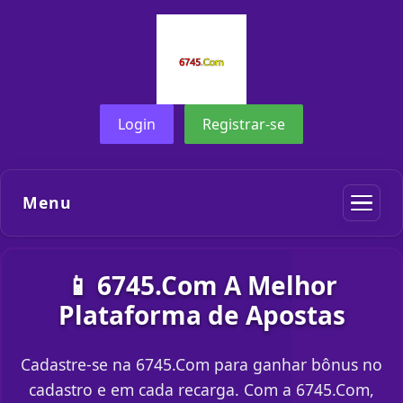
Login
Registrar-se
Menu
📱 6745.Com A Melhor
Plataforma de Apostas
Cadastre-se na 6745.Com para ganhar bônus no
cadastro e em cada recarga. Com a 6745.Com,