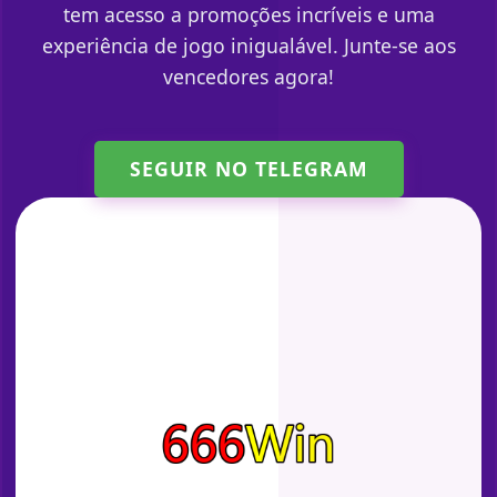
tem acesso a promoções incríveis e uma
experiência de jogo inigualável. Junte-se aos
vencedores agora!
SEGUIR NO TELEGRAM