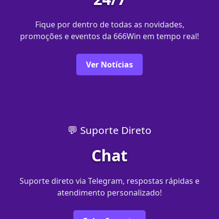
Fique por dentro de todas as novidades,
promoções e eventos da 666Win em tempo real!
Ver Notícias
💬 Suporte Direto
Chat
Suporte direto via Telegram, respostas rápidas e
atendimento personalizado!