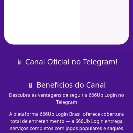
📱 Canal Oficial no Telegram!
📱 Benefícios do Canal
Descubra as vantagens de seguir a 666Ub Login no
Telegram
A plataforma 666Ub Login Brasil oferece cobertura
total de entretenimento — a 666Ub Login entrega
serviços completos com jogos populares e saques