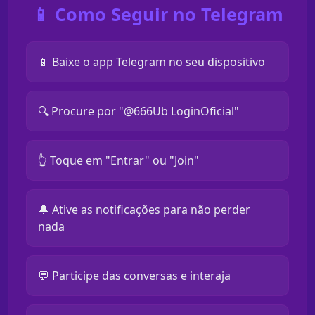
📱 Como Seguir no Telegram
📱 Baixe o app Telegram no seu dispositivo
🔍 Procure por "@666Ub LoginOficial"
👆 Toque em "Entrar" ou "Join"
🔔 Ative as notificações para não perder
nada
💬 Participe das conversas e interaja