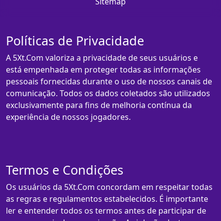
Sitemap
Políticas de Privacidade
A 5Xt.Com valoriza a privacidade de seus usuários e
está empenhada em proteger todas as informações
pessoais fornecidas durante o uso de nossos canais de
comunicação. Todos os dados coletados são utilizados
exclusivamente para fins de melhoria contínua da
experiência de nossos jogadores.
Termos e Condições
Os usuários da 5Xt.Com concordam em respeitar todas
as regras e regulamentos estabelecidos. É importante
ler e entender todos os termos antes de participar de