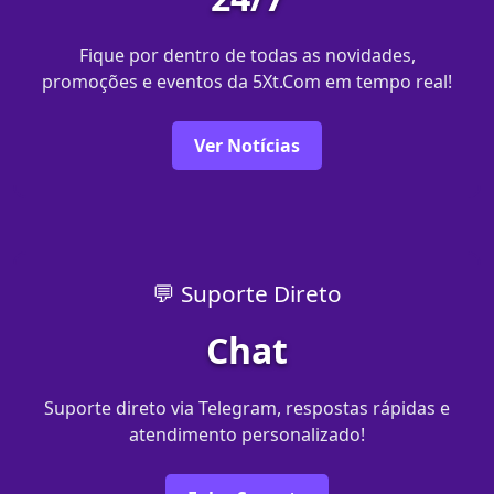
Fique por dentro de todas as novidades,
promoções e eventos da 5Xt.Com em tempo real!
Ver Notícias
💬 Suporte Direto
Chat
Suporte direto via Telegram, respostas rápidas e
atendimento personalizado!