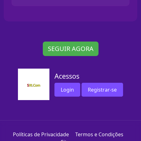
SEGUIR AGORA
Acessos
Login
Registrar-se
Políticas de Privacidade
Termos e Condições