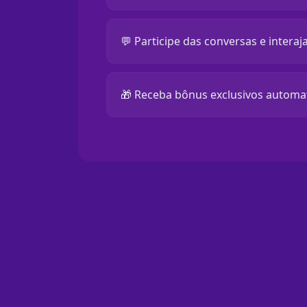
💬 Participe das conversas e interaj
🎁 Receba bônus exclusivos autom