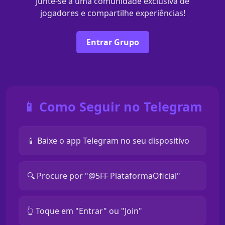
Junte-se a uma comunidade exclusiva de
jogadores e compartilhe experiências!
Entrar Grupo
📱 Como Seguir no Telegram
📱 Baixe o app Telegram no seu dispositivo
🔍 Procure por "@5FF PlataformaOficial"
👆 Toque em "Entrar" ou "Join"