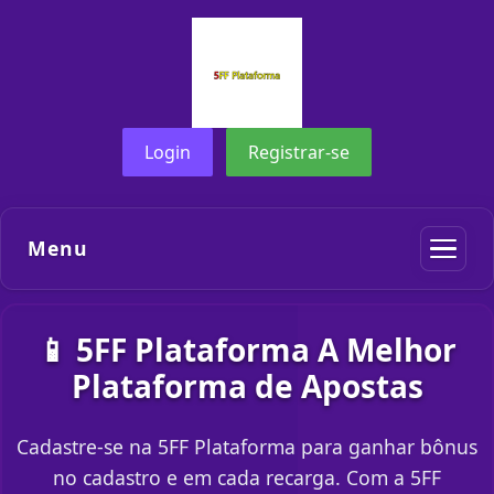
Login
Registrar-se
Menu
📱 5FF Plataforma A Melhor
Plataforma de Apostas
Cadastre-se na 5FF Plataforma para ganhar bônus
no cadastro e em cada recarga. Com a 5FF