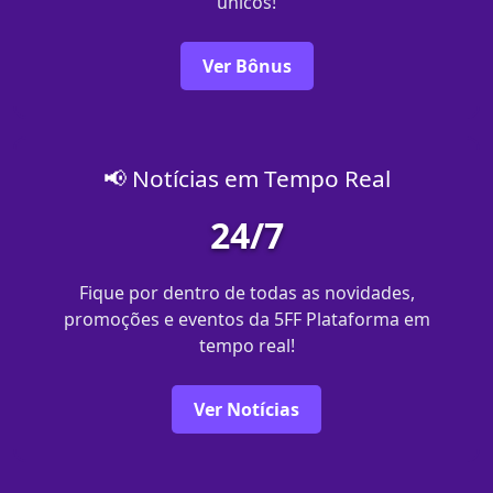
únicos!
Ver Bônus
📢 Notícias em Tempo Real
24/7
Fique por dentro de todas as novidades,
promoções e eventos da 5FF Plataforma em
tempo real!
Ver Notícias