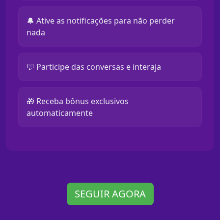
🔔 Ative as notificações para não perder
nada
💬 Participe das conversas e interaja
🎁 Receba bônus exclusivos
automaticamente
SEGUIR AGORA