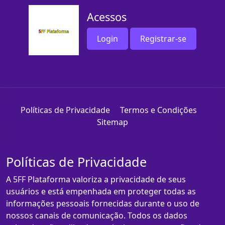
Acessos
Login
Registrar-se
Políticas de Privacidade
Termos e Condições
Sitemap
Políticas de Privacidade
A 5FF Plataforma valoriza a privacidade de seus
usuários e está empenhada em proteger todas as
informações pessoais fornecidas durante o uso de
nossos canais de comunicação. Todos os dados