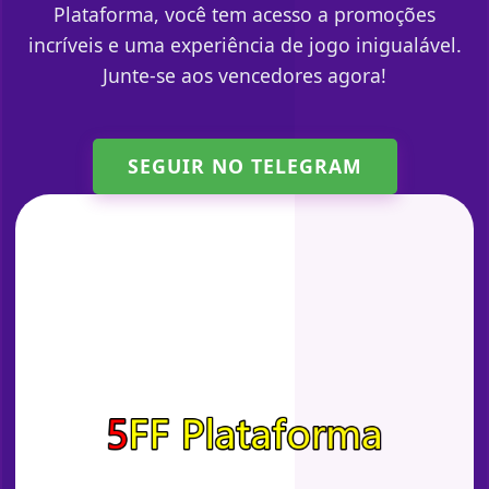
Plataforma, você tem acesso a promoções
incríveis e uma experiência de jogo inigualável.
Junte-se aos vencedores agora!
SEGUIR NO TELEGRAM