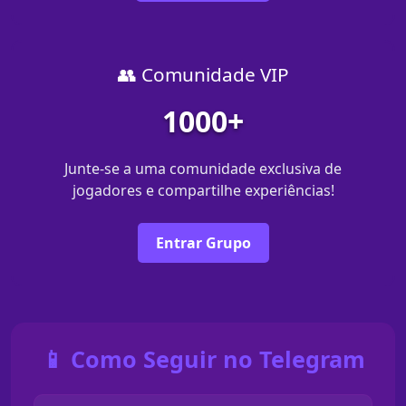
👥 Comunidade VIP
1000+
Junte-se a uma comunidade exclusiva de
jogadores e compartilhe experiências!
Entrar Grupo
📱 Como Seguir no Telegram