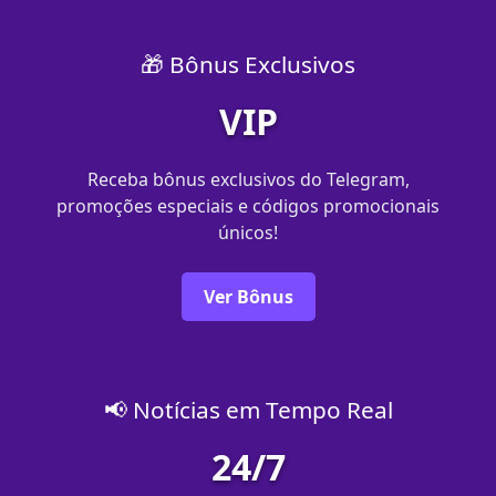
🎁 Bônus Exclusivos
VIP
Receba bônus exclusivos do Telegram,
promoções especiais e códigos promocionais
únicos!
Ver Bônus
📢 Notícias em Tempo Real
24/7