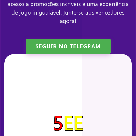
acesso a promoções incríveis e uma experiência
de jogo inigualável. Junte-se aos vencedores
agora!
SEGUIR NO TELEGRAM