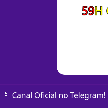
📱 Canal Oficial no Telegram!