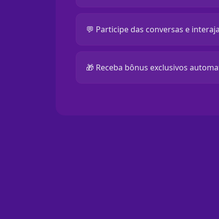
💬 Participe das conversas e interaj
🎁 Receba bônus exclusivos autom