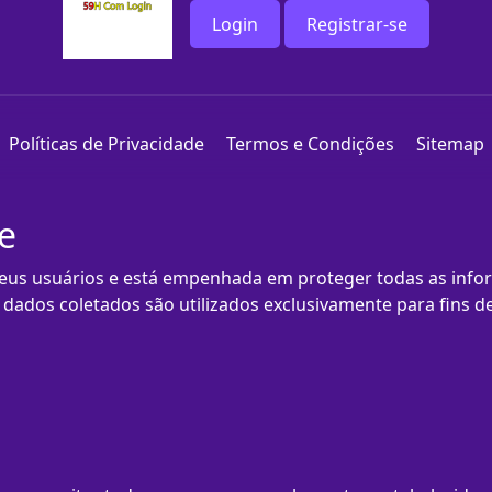
Login
Registrar-se
Políticas de Privacidade
Termos e Condições
Sitemap
de
 seus usuários e está empenhada em proteger todas as info
dados coletados são utilizados exclusivamente para fins d