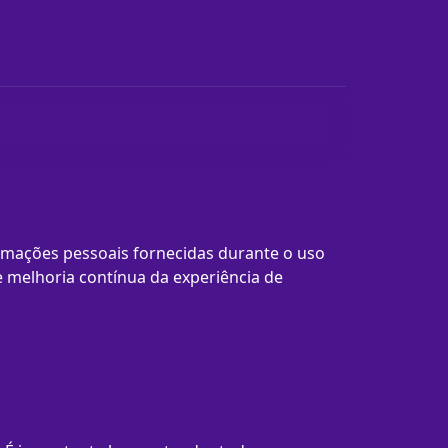
rmações pessoais fornecidas durante o uso
e melhoria contínua da experiência de