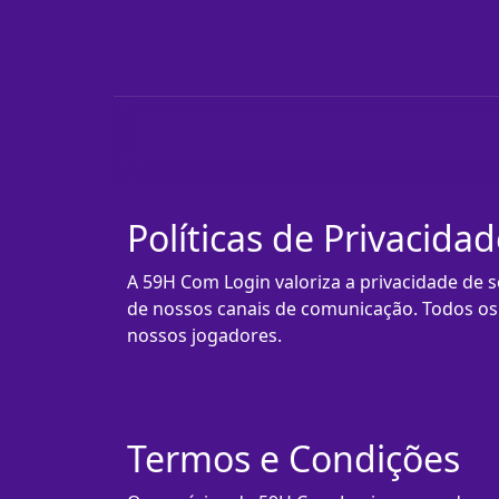
Políticas de Privacida
A 59H Com Login valoriza a privacidade de
de nossos canais de comunicação. Todos os 
nossos jogadores.
Termos e Condições