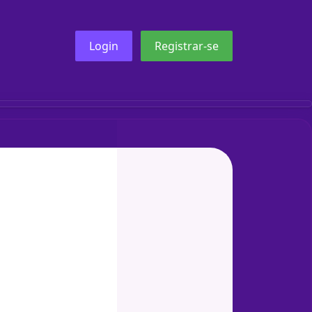
Login
Registrar-se