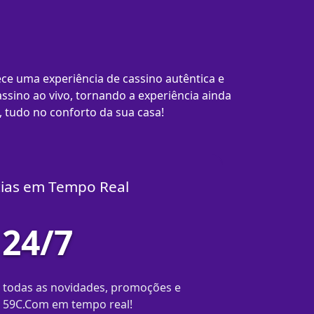
ece uma experiência de cassino autêntica e
sino ao vivo, tornando a experiência ainda
 tudo no conforto da sua casa!
cias em Tempo Real
24/7
e todas as novidades, promoções e
 59C.Com em tempo real!