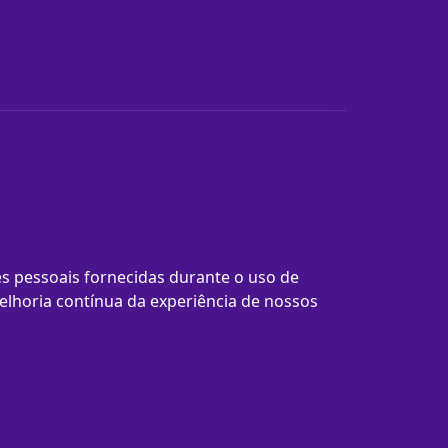
s pessoais fornecidas durante o uso de
elhoria contínua da experiência de nossos