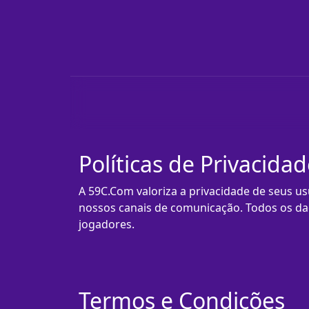
Políticas de Privacida
A 59C.Com valoriza a privacidade de seus u
nossos canais de comunicação. Todos os dad
jogadores.
Termos e Condições