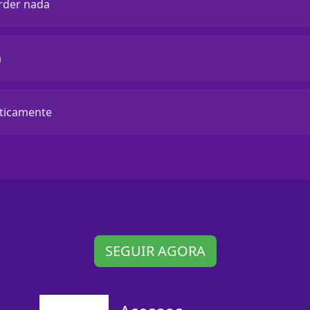
erder nada
a
aticamente
SEGUIR AGORA