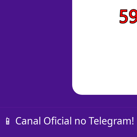
📱 Canal Oficial no Telegram!