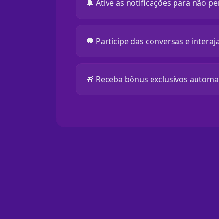
🔔 Ative as notificações para não p
💬 Participe das conversas e interaj
🎁 Receba bônus exclusivos autom