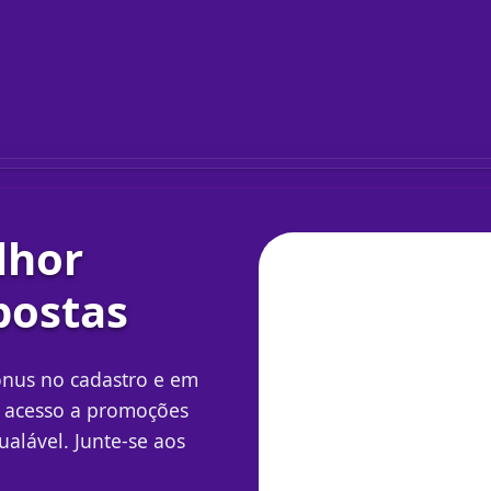
lhor
postas
ônus no cadastro e em
m acesso a promoções
ualável. Junte-se aos