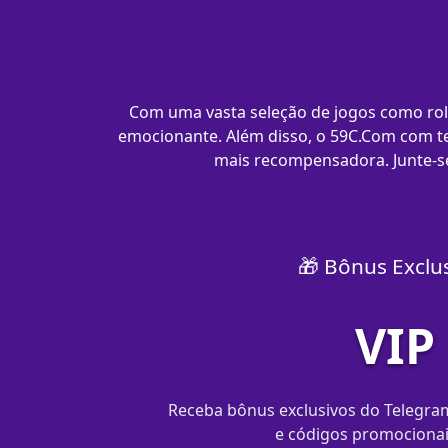
Com uma vasta seleção de jogos como rolet
emocionante. Além disso, o 59C.Com com​ t
mais recompensadora. Junte-se
🎁 Bônus Exclu
VIP
Receba bônus exclusivos do Telegra
e códigos promocionai