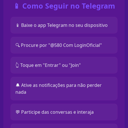
📱 Como Seguir no Telegram
📱 Baixe o app Telegram no seu dispositivo
🔍 Procure por "@580 Com LoginOficial"
👆 Toque em "Entrar" ou "Join"
🔔 Ative as notificações para não perder
nada
💬 Participe das conversas e interaja