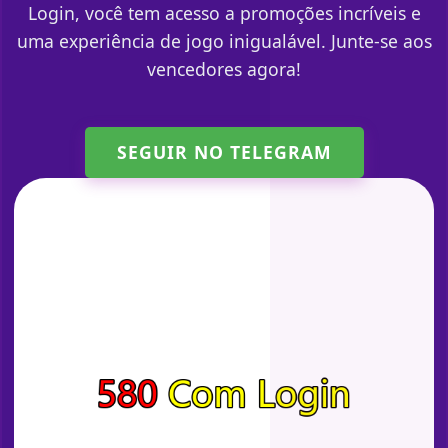
Login, você tem acesso a promoções incríveis e
uma experiência de jogo inigualável. Junte-se aos
vencedores agora!
SEGUIR NO TELEGRAM