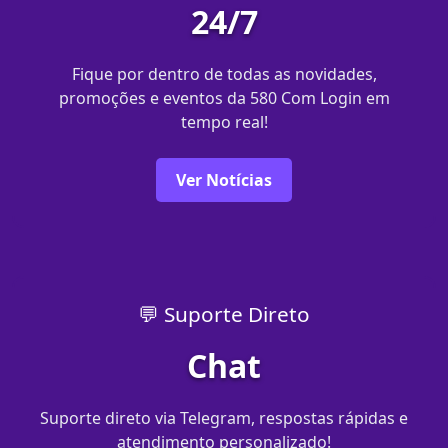
24/7
Fique por dentro de todas as novidades,
promoções e eventos da 580 Com Login em
tempo real!
Ver Notícias
💬 Suporte Direto
Chat
Suporte direto via Telegram, respostas rápidas e
atendimento personalizado!