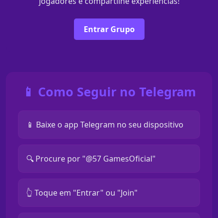
jogadores e compartilhe experiências!
Entrar Grupo
📱 Como Seguir no Telegram
📱 Baixe o app Telegram no seu dispositivo
🔍 Procure por "@57 GamesOficial"
👆 Toque em "Entrar" ou "Join"