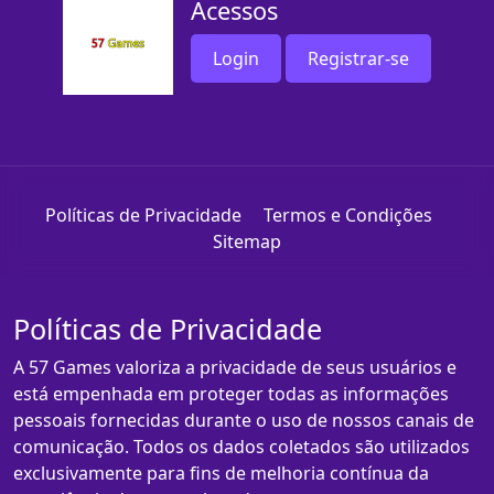
Acessos
Login
Registrar-se
Políticas de Privacidade
Termos e Condições
Sitemap
Políticas de Privacidade
A 57 Games valoriza a privacidade de seus usuários e
está empenhada em proteger todas as informações
pessoais fornecidas durante o uso de nossos canais de
comunicação. Todos os dados coletados são utilizados
exclusivamente para fins de melhoria contínua da