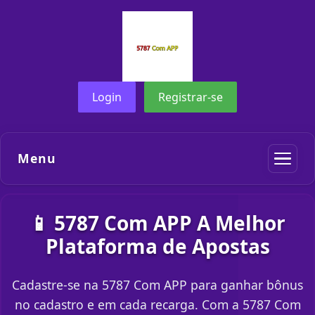
Login
Registrar-se
Menu
📱 5787 Com APP A Melhor
Plataforma de Apostas
Cadastre-se na 5787 Com APP para ganhar bônus
no cadastro e em cada recarga. Com a 5787 Com