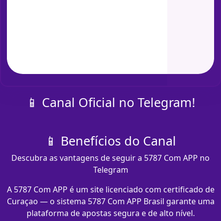
📱 Canal Oficial no Telegram!
📱 Benefícios do Canal
Descubra as vantagens de seguir a 5787 Com APP no
Telegram
A 5787 Com APP é um site licenciado com certificado de
Curaçao — o sistema 5787 Com APP Brasil garante uma
plataforma de apostas segura e de alto nível.