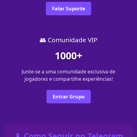
Falar Suporte
👥 Comunidade VIP
1000+
Junte-se a uma comunidade exclusiva de
jogadores e compartilhe experiências!
Entrar Grupo
📱 Como Seguir no Telegram