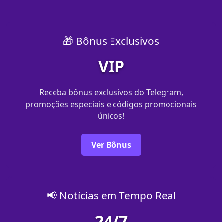
🎁 Bônus Exclusivos
VIP
Receba bônus exclusivos do Telegram,
promoções especiais e códigos promocionais
únicos!
Ver Bônus
📢 Notícias em Tempo Real
24/7