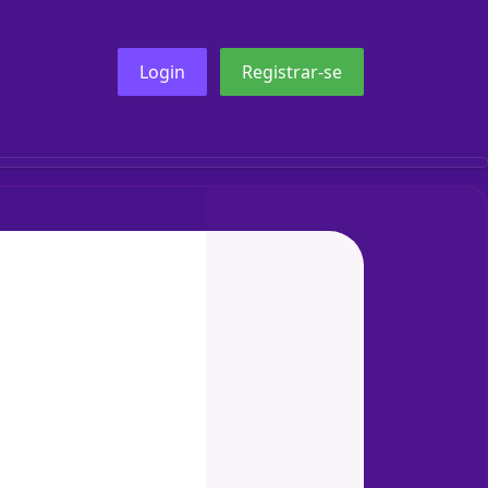
Login
Registrar-se