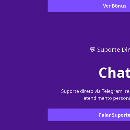
Ver Bônus
💬 Suporte Di
Cha
Suporte direto via Telegram, r
atendimento persona
Falar Suport