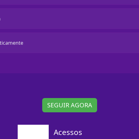
a
aticamente
SEGUIR AGORA
Acessos