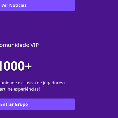
Ver Notícias
Comunidade VIP
1000+
unidade exclusiva de jogadores e
rtilhe experiências!
Entrar Grupo