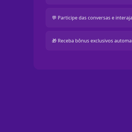
💬 Participe das conversas e interaj
🎁 Receba bônus exclusivos autom