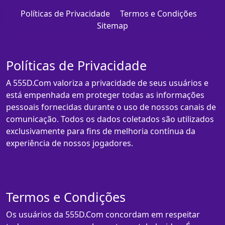
Políticas de Privacidade
Termos e Condições
Sitemap
Políticas de Privacidade
A 555D.Com valoriza a privacidade de seus usuários e
está empenhada em proteger todas as informações
pessoais fornecidas durante o uso de nossos canais de
comunicação. Todos os dados coletados são utilizados
exclusivamente para fins de melhoria contínua da
experiência de nossos jogadores.
Termos e Condições
Os usuários da 555D.Com concordam em respeitar