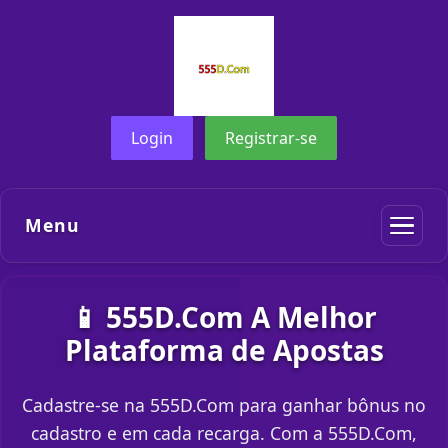
Login
Registrar-se
Menu
📱 555D.Com A Melhor
Plataforma de Apostas
Cadastre-se na 555D.Com para ganhar bônus no
cadastro e em cada recarga. Com a 555D.Com,