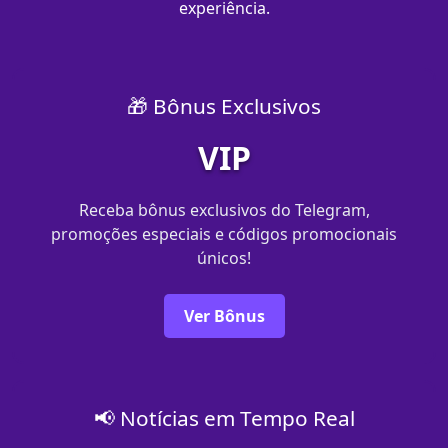
experiência.
🎁 Bônus Exclusivos
VIP
Receba bônus exclusivos do Telegram,
promoções especiais e códigos promocionais
únicos!
Ver Bônus
📢 Notícias em Tempo Real