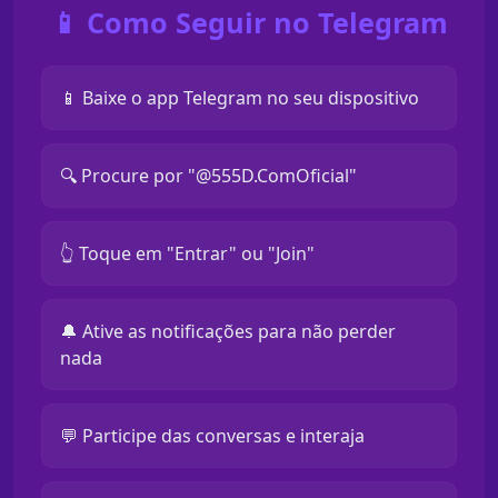
📱 Como Seguir no Telegram
📱 Baixe o app Telegram no seu dispositivo
🔍 Procure por "@555D.ComOficial"
👆 Toque em "Entrar" ou "Join"
🔔 Ative as notificações para não perder
nada
💬 Participe das conversas e interaja