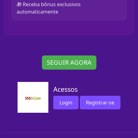
🎁 Receba bônus exclusivos
automaticamente
SEGUIR AGORA
Acessos
Login
Registrar-se