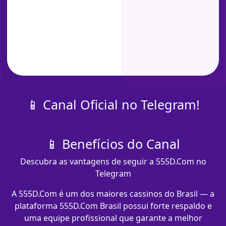
📱 Canal Oficial no Telegram!
📱 Benefícios do Canal
Descubra as vantagens de seguir a 555D.Com no
Telegram
A 555D.Com é um dos maiores cassinos do Brasil — a
plataforma 555D.Com Brasil possui forte respaldo e
uma equipe profissional que garante a melhor