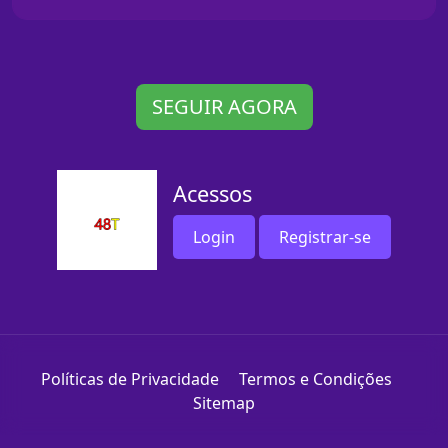
SEGUIR AGORA
Acessos
Login
Registrar-se
Políticas de Privacidade
Termos e Condições
Sitemap