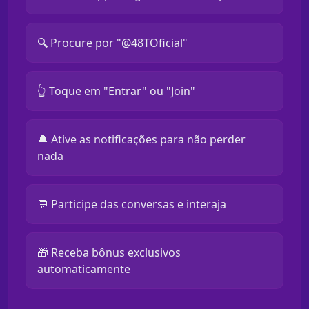
🔍 Procure por "@48TOficial"
👆 Toque em "Entrar" ou "Join"
🔔 Ative as notificações para não perder
nada
💬 Participe das conversas e interaja
🎁 Receba bônus exclusivos
automaticamente