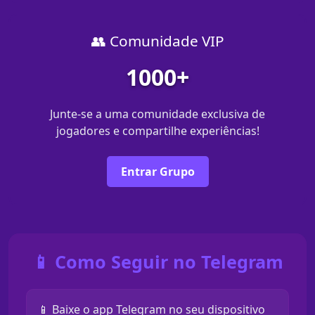
👥 Comunidade VIP
1000+
Junte-se a uma comunidade exclusiva de
jogadores e compartilhe experiências!
Entrar Grupo
📱 Como Seguir no Telegram
📱 Baixe o app Telegram no seu dispositivo