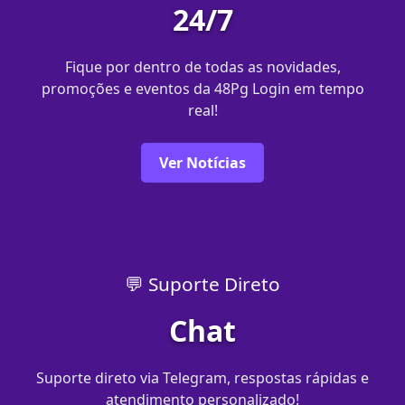
24/7
Fique por dentro de todas as novidades,
promoções e eventos da 48Pg Login em tempo
real!
Ver Notícias
💬 Suporte Direto
Chat
Suporte direto via Telegram, respostas rápidas e
atendimento personalizado!