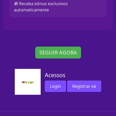
🎁 Receba bônus exclusivos
automaticamente
SEGUIR AGORA
Acessos
Login
Registrar-se