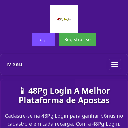
Login
Registrar-se
Menu
📱 48Pg Login A Melhor
Plataforma de Apostas
Cadastre-se na 48Pg Login para ganhar bônus no
cadastro e em cada recarga. Com a 48Pg Login,