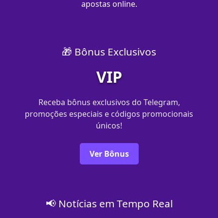
apostas online.
🎁 Bônus Exclusivos
VIP
Receba bônus exclusivos do Telegram,
promoções especiais e códigos promocionais
únicos!
Ver Bônus
📢 Notícias em Tempo Real