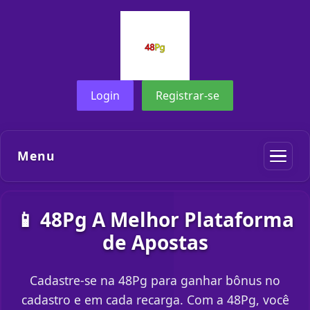
Login
Registrar-se
Menu
📱 48Pg A Melhor Plataforma
de Apostas
Cadastre-se na 48Pg para ganhar bônus no
cadastro e em cada recarga. Com a 48Pg, você