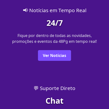
📢 Notícias em Tempo Real
24/7
Fique por dentro de todas as novidades,
promoções e eventos da 48Pg em tempo real!
Ver Notícias
💬 Suporte Direto
Chat