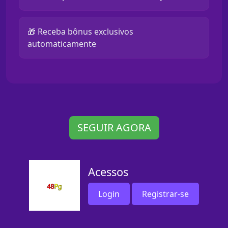
🎁 Receba bônus exclusivos
automaticamente
SEGUIR AGORA
Acessos
Login
Registrar-se