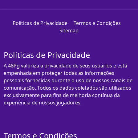
Políticas de Privacidade
Termos e Condições
Sitemap
Políticas de Privacidade
A 48Pg valoriza a privacidade de seus usuários e está
empenhada em proteger todas as informações
pessoais fornecidas durante o uso de nossos canais de
comunicação. Todos os dados coletados são utilizados
exclusivamente para fins de melhoria contínua da
experiência de nossos jogadores.
Termos e Condições