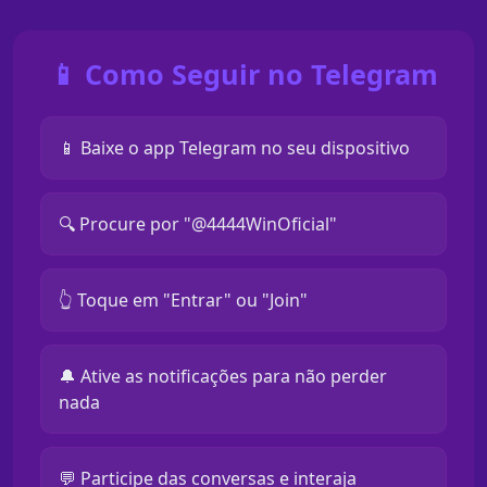
📱 Como Seguir no Telegram
📱 Baixe o app Telegram no seu dispositivo
🔍 Procure por "@4444WinOficial"
👆 Toque em "Entrar" ou "Join"
🔔 Ative as notificações para não perder
nada
💬 Participe das conversas e interaja