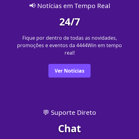
📢 Notícias em Tempo Real
24/7
Fique por dentro de todas as novidades,
promoções e eventos da 4444Win em tempo
real!
Ver Notícias
💬 Suporte Direto
Chat