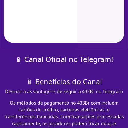
📱 Canal Oficial no Telegram!
📱 Benefícios do Canal
Descubra as vantagens de seguir a 433Br no Telegram
Os métodos de pagamento no 433Br com​ incluem
cartões de crédito, carteiras eletrônicas, e
transferências bancárias. Com transações processadas
rapidamente, os jogadores podem focar no que