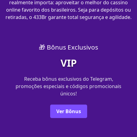
realmente importa: aproveitar o melhor do cassino
online favorito dos brasileiros. Seja para depósitos ou
retiradas, o 433Br garante total segurança e agilidade.
🎁 Bônus Exclusivos
VIP
Receba bônus exclusivos do Telegram,
promoções especiais e códigos promocionais
únicos!
Ver Bônus