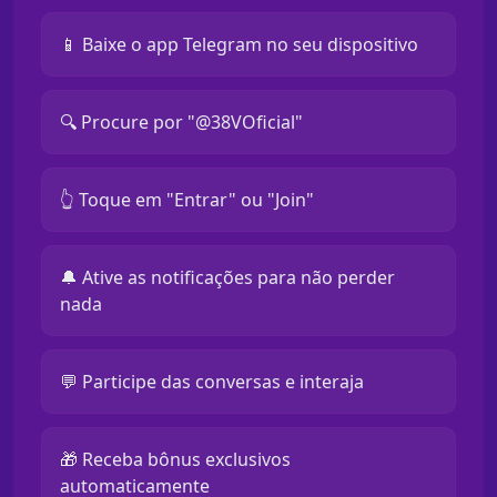
📱 Baixe o app Telegram no seu dispositivo
🔍 Procure por "@38VOficial"
👆 Toque em "Entrar" ou "Join"
🔔 Ative as notificações para não perder
nada
💬 Participe das conversas e interaja
🎁 Receba bônus exclusivos
automaticamente