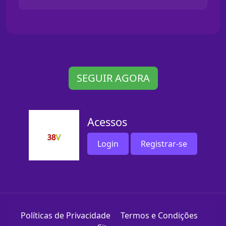
SEGUIR AGORA
Acessos
Login
Registrar-se
Políticas de Privacidade
Termos e Condições