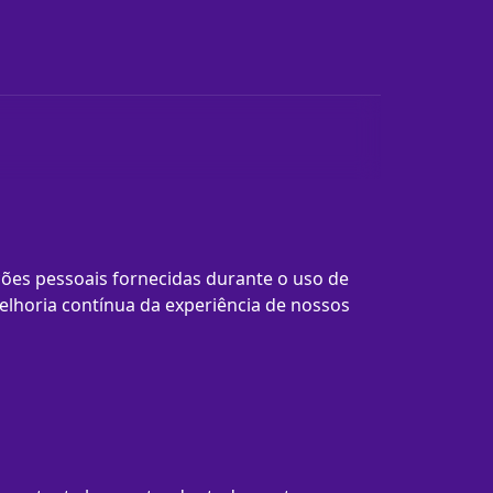
ões pessoais fornecidas durante o uso de
elhoria contínua da experiência de nossos