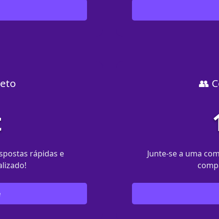
reto
👥 
t
espostas rápidas e
Junte-se a uma com
lizado!
compa
e