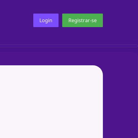
Login
Registrar-se