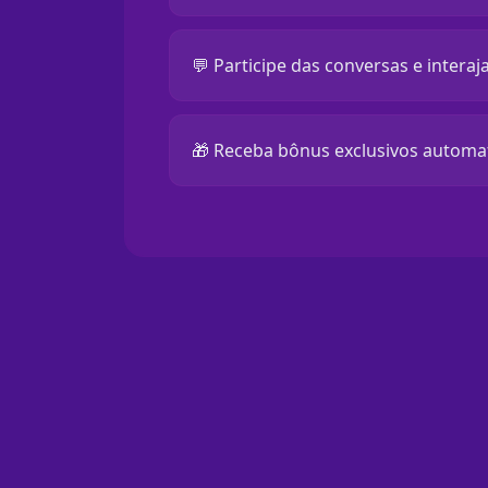
💬 Participe das conversas e interaj
🎁 Receba bônus exclusivos autom