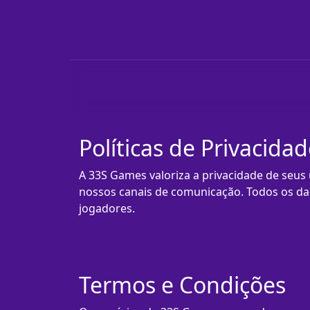
Políticas de Privacida
A 33S Games valoriza a privacidade de seu
nossos canais de comunicação. Todos os dad
jogadores.
Termos e Condições