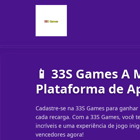
📱 33S Games A 
Plataforma de A
Cadastre-se na 33S Games para ganhar
cada recarga. Com a 33S Games, você 
incríveis e uma experiência de jogo inig
vencedores agora!