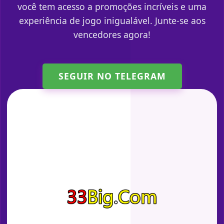
você tem acesso a promoções incríveis e uma
experiência de jogo inigualável. Junte-se aos
vencedores agora!
SEGUIR NO TELEGRAM