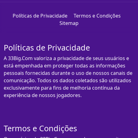
Políticas de Privacidade
Termos e Condições
Sitemap
Políticas de Privacidade
A 33Big.Com valoriza a privacidade de seus usuários e
está empenhada em proteger todas as informações
pessoais fornecidas durante o uso de nossos canais de
comunicação. Todos os dados coletados são utilizados
exclusivamente para fins de melhoria contínua da
experiência de nossos jogadores.
Termos e Condições