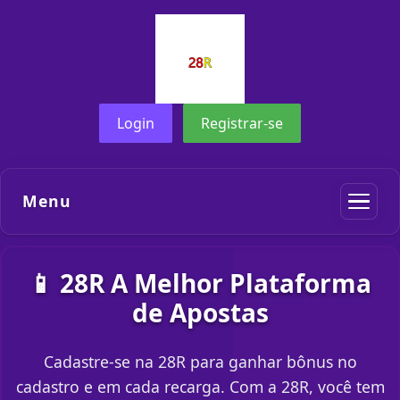
Login
Registrar-se
Menu
📱 28R A Melhor Plataforma
de Apostas
Cadastre-se na 28R para ganhar bônus no
cadastro e em cada recarga. Com a 28R, você tem