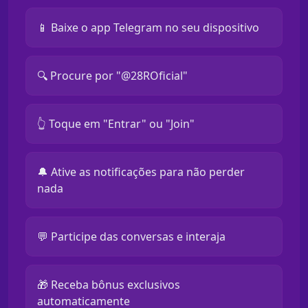
📱 Baixe o app Telegram no seu dispositivo
🔍 Procure por "@28ROficial"
👆 Toque em "Entrar" ou "Join"
🔔 Ative as notificações para não perder
nada
💬 Participe das conversas e interaja
🎁 Receba bônus exclusivos
automaticamente