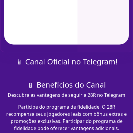
📱 Canal Oficial no Telegram!
📱 Benefícios do Canal
Descubra as vantagens de seguir a 28R no Telegram
Participe do programa de fidelidade: O 28R
recompensa seus jogadores leais com bônus extras e
promoções exclusivas. Participar do programa de
fidelidade pode oferecer vantagens adicionais.