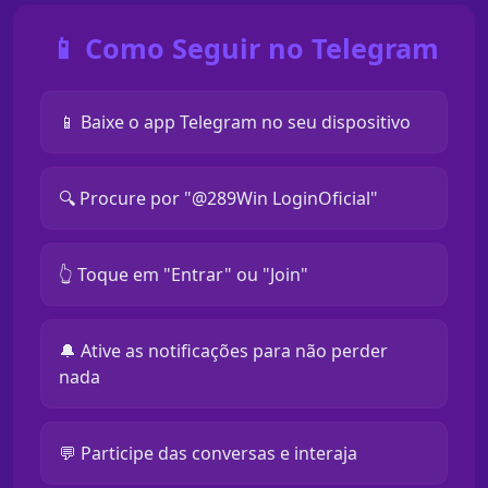
📱 Como Seguir no Telegram
📱 Baixe o app Telegram no seu dispositivo
🔍 Procure por "@289Win LoginOficial"
👆 Toque em "Entrar" ou "Join"
🔔 Ative as notificações para não perder
nada
💬 Participe das conversas e interaja