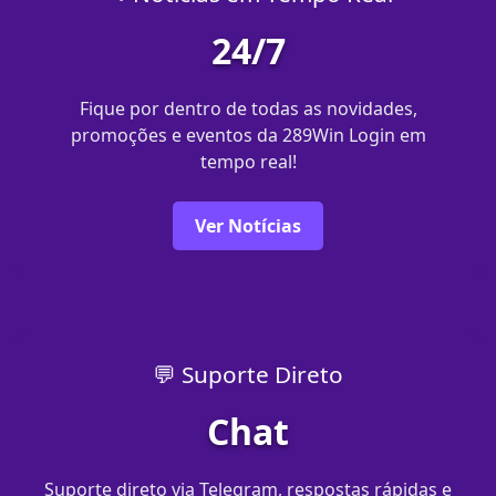
24/7
Fique por dentro de todas as novidades,
promoções e eventos da 289Win Login em
tempo real!
Ver Notícias
💬 Suporte Direto
Chat
Suporte direto via Telegram, respostas rápidas e