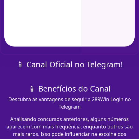
📱 Canal Oficial no Telegram!
📱 Benefícios do Canal
Descubra as vantagens de seguir a 289Win Login no
Telegram
Analisando concursos anteriores, alguns números
aparecem com mais frequência, enquanto outros são
mais raros. Isso pode influenciar na escolha dos