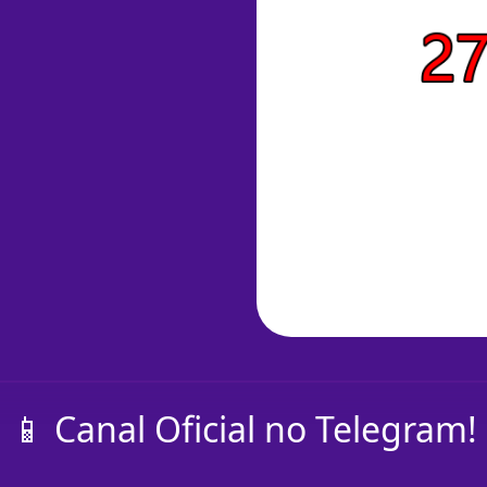
📱 Canal Oficial no Telegram!