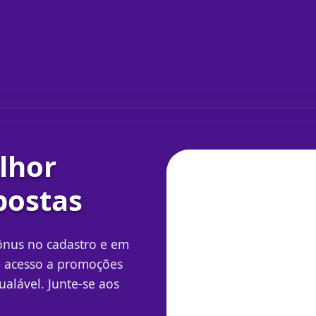
lhor
postas
ônus no cadastro e em
m acesso a promoções
ualável. Junte-se aos