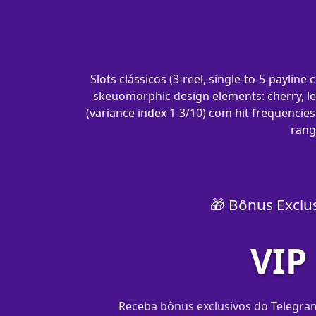
Slots clássicos (3-reel, single-to-5-payli
skeuomorphic design elements: cherry, le
(variance index 1-3/10) com hit frequencie
rang
🎁 Bônus Exclu
VIP
Receba bônus exclusivos do Telegra