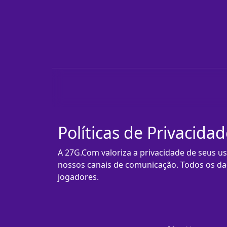
Políticas de Privacida
A 27G.Com valoriza a privacidade de seus 
nossos canais de comunicação. Todos os dad
jogadores.