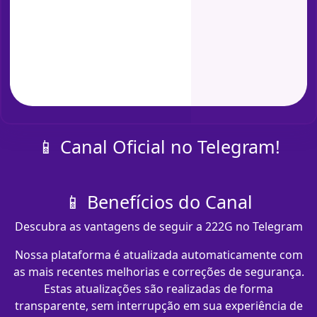
📱 Canal Oficial no Telegram!
📱 Benefícios do Canal
Descubra as vantagens de seguir a 222G no Telegram
Nossa plataforma é atualizada automaticamente com
as mais recentes melhorias e correções de segurança.
Estas atualizações são realizadas de forma
transparente, sem interrupção em sua experiência de