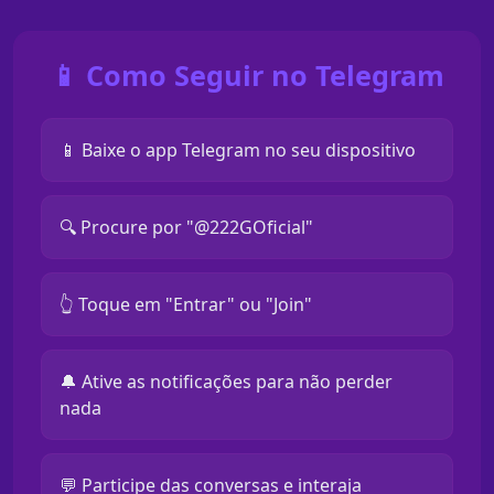
📱 Como Seguir no Telegram
📱 Baixe o app Telegram no seu dispositivo
🔍 Procure por "@222GOficial"
👆 Toque em "Entrar" ou "Join"
🔔 Ative as notificações para não perder
nada
💬 Participe das conversas e interaja