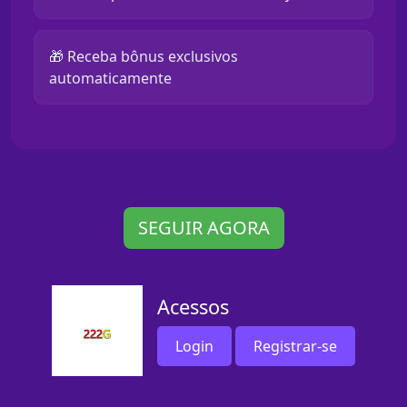
🎁 Receba bônus exclusivos
automaticamente
SEGUIR AGORA
Acessos
Login
Registrar-se