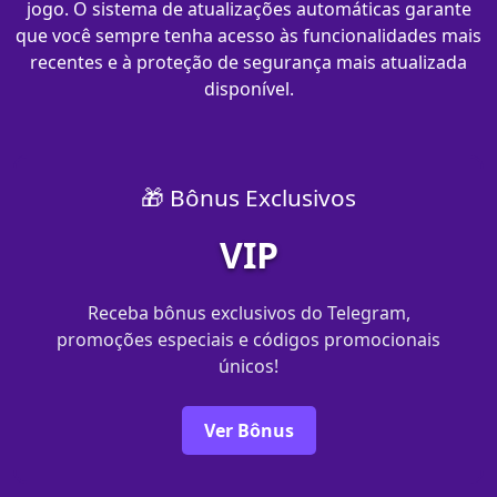
jogo. O sistema de atualizações automáticas garante
que você sempre tenha acesso às funcionalidades mais
recentes e à proteção de segurança mais atualizada
disponível.
🎁 Bônus Exclusivos
VIP
Receba bônus exclusivos do Telegram,
promoções especiais e códigos promocionais
únicos!
Ver Bônus