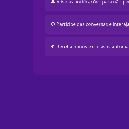
🔔 Ative as notificações para não p
💬 Participe das conversas e interaj
🎁 Receba bônus exclusivos autom