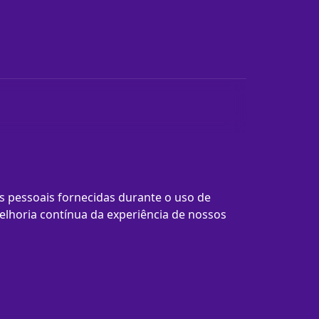
s pessoais fornecidas durante o uso de
elhoria contínua da experiência de nossos