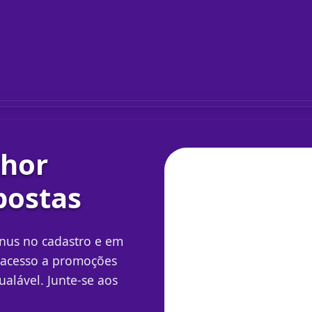
lhor
postas
nus no cadastro e em
 acesso a promoções
ualável. Junte-se aos