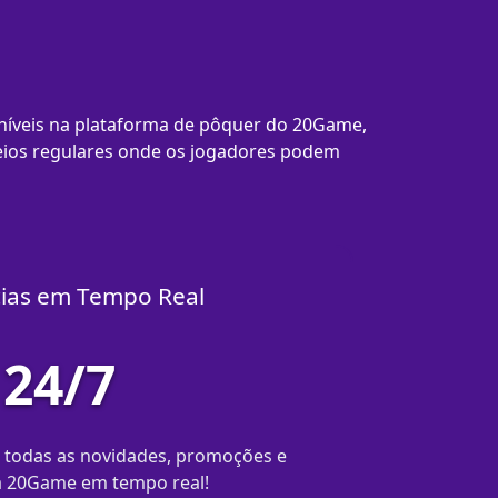
poníveis na plataforma de pôquer do 20Game,
eios regulares onde os jogadores podem
cias em Tempo Real
24/7
e todas as novidades, promoções e
a 20Game em tempo real!