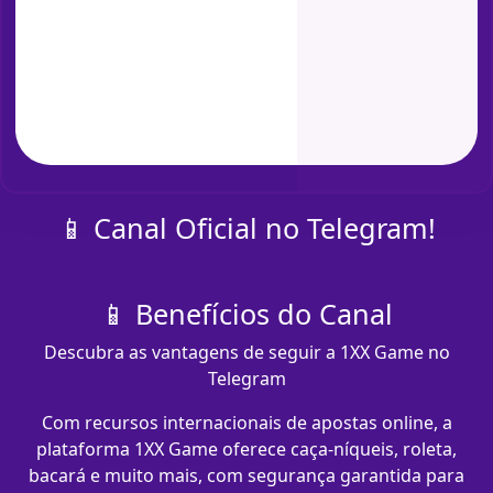
📱 Canal Oficial no Telegram!
📱 Benefícios do Canal
Descubra as vantagens de seguir a 1XX Game no
Telegram
Com recursos internacionais de apostas online, a
plataforma 1XX Game oferece caça-níqueis, roleta,
bacará e muito mais, com segurança garantida para