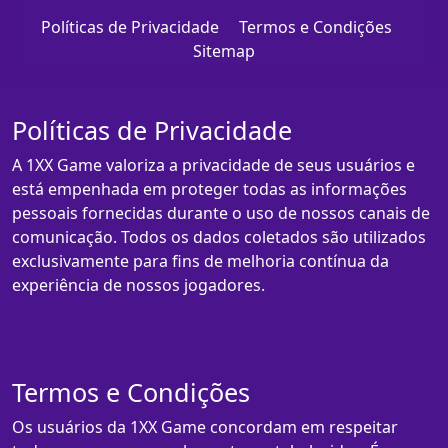
Políticas de Privacidade
Termos e Condições
Sitemap
Políticas de Privacidade
A 1XX Game valoriza a privacidade de seus usuários e
está empenhada em proteger todas as informações
pessoais fornecidas durante o uso de nossos canais de
comunicação. Todos os dados coletados são utilizados
exclusivamente para fins de melhoria contínua da
experiência de nossos jogadores.
Termos e Condições
Os usuários da 1XX Game concordam em respeitar