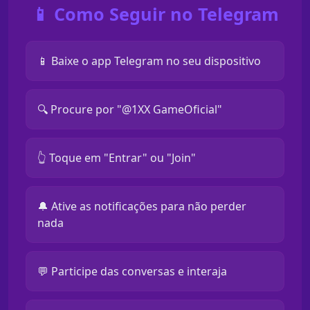
📱 Como Seguir no Telegram
📱 Baixe o app Telegram no seu dispositivo
🔍 Procure por "@1XX GameOficial"
👆 Toque em "Entrar" ou "Join"
🔔 Ative as notificações para não perder
nada
💬 Participe das conversas e interaja