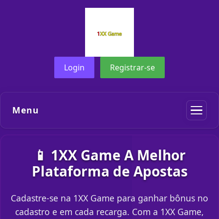
Login
Registrar-se
Menu
📱 1XX Game A Melhor
Plataforma de Apostas
Cadastre-se na 1XX Game para ganhar bônus no
cadastro e em cada recarga. Com a 1XX Game,