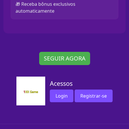
🎁 Receba bônus exclusivos
automaticamente
SEGUIR AGORA
Acessos
Login
Registrar-se