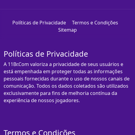
Políticas de Privacidade
Termos e Condições
Sitemap
Políticas de Privacidade
A 11Br.Com valoriza a privacidade de seus usuários e
está empenhada em proteger todas as informações
pessoais fornecidas durante o uso de nossos canais de
comunicação. Todos os dados coletados são utilizados
exclusivamente para fins de melhoria contínua da
experiência de nossos jogadores.
Termos e Condições