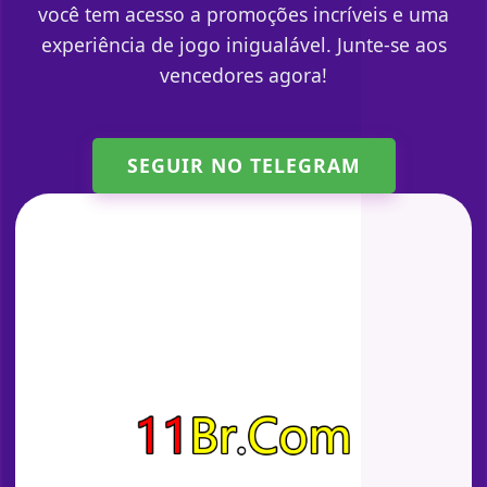
você tem acesso a promoções incríveis e uma
experiência de jogo inigualável. Junte-se aos
vencedores agora!
SEGUIR NO TELEGRAM