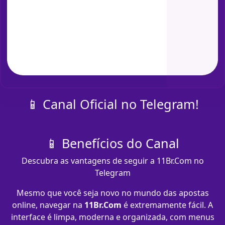
📱 Canal Oficial no Telegram!
📱 Benefícios do Canal
Descubra as vantagens de seguir a 11Br.Com no
Telegram
Mesmo que você seja novo no mundo das apostas
online, navegar na
11Br.Com
é extremamente fácil. A
interface é limpa, moderna e organizada, com menus