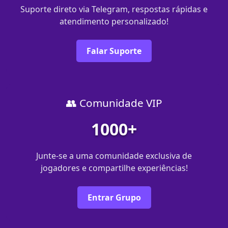
Suporte direto via Telegram, respostas rápidas e
atendimento personalizado!
Falar Suporte
👥 Comunidade VIP
1000+
Junte-se a uma comunidade exclusiva de
jogadores e compartilhe experiências!
Entrar Grupo