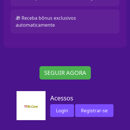
🎁 Receba bônus exclusivos
automaticamente
SEGUIR AGORA
Acessos
Login
Registrar-se