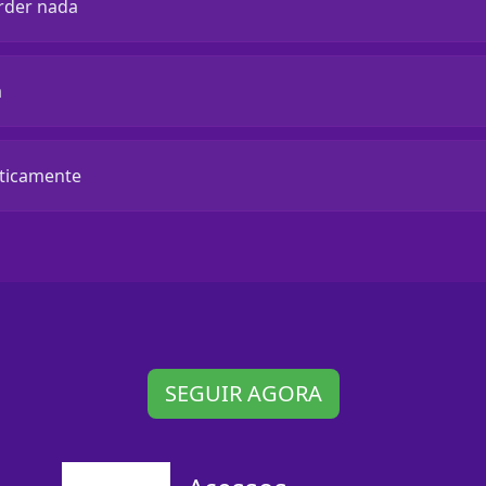
erder nada
a
aticamente
SEGUIR AGORA