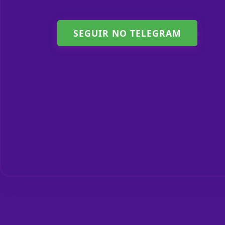
SEGUIR NO TELEGRAM