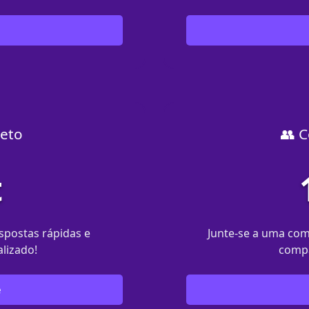
reto
👥 
t
espostas rápidas e
Junte-se a uma com
lizado!
compa
e