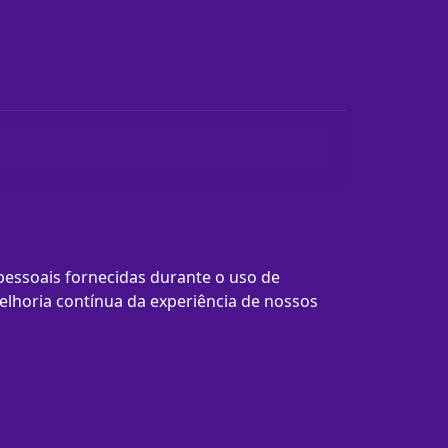
pessoais fornecidas durante o uso de
elhoria contínua da experiência de nossos