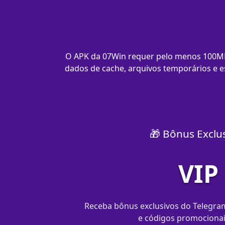
O APK da 07Win requer pelo menos 100MB d
dados de cache, arquivos temporários e 
🎁 Bônus Exclu
VIP
Receba bônus exclusivos do Telegra
e códigos promocionai