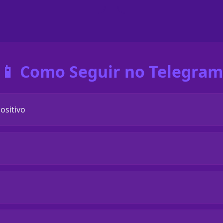
📱 Como Seguir no Telegram
ositivo