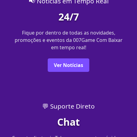
📢 Notícias em Tempo Real
24/7
Fique por dentro de todas as novidades,
promoções e eventos da 007Game Com Baixar
em tempo real!
Ver Notícias
💬 Suporte Direto
Chat