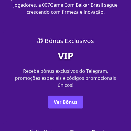
jogadores, a 007Game Com Baixar Brasil segue
crescendo com firmeza e inovação.
🎁 Bônus Exclusivos
VIP
Receba bônus exclusivos do Telegram,
promoções especiais e códigos promocionais
únicos!
Ver Bônus